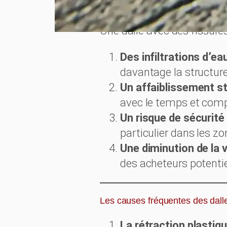
Pourquoi est-il important de rép
Une dalle avec des fissures
Des infiltrations d’ea
davantage la structure
Un affaiblissement st
avec le temps et compr
Un risque de sécurité
particulier dans les zo
Une diminution de la 
des acheteurs potentie
Les causes fréquentes des dalle
La rétraction plastiq