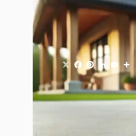
X
Facebook
Pinterest
Linked
Ema
Une
dalle fissurée
représe
et industriels. Ces fissur
des soucis structurels grav
présentent, ainsi que les so
Qu’est-ce qu’une dalle fissurée 