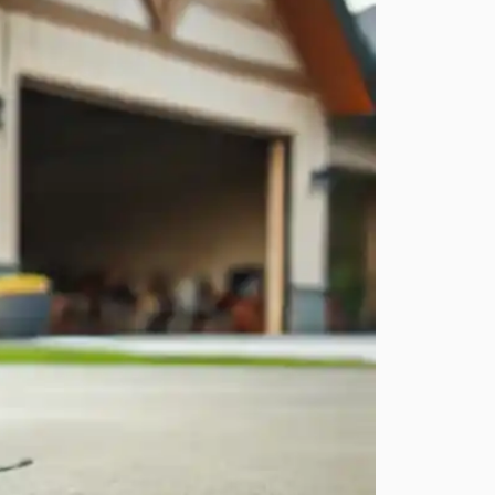
ésidentiels, commerciaux
es, peuvent aussi signaler
s risques qu’elles