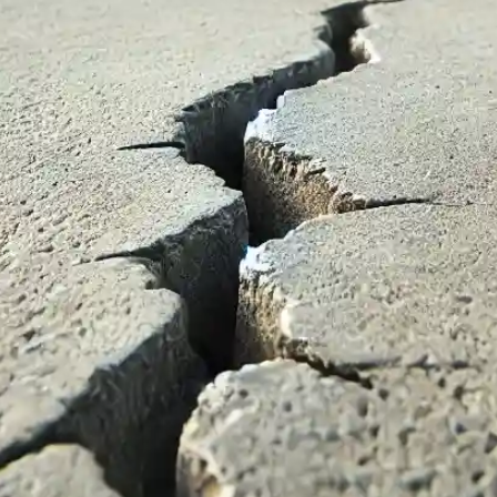
 une surface de béton ou de ciment qui présent
euvent apparaître pour diverses raisons :
n œuvre
: Une préparation ou un coulage inadéq
iques
: Les cycles gel/dégel provoquent une dila
l
: Si le sol sous la dalle n’est pas correctement 
aîner des fissures.
e
: Un poids supérieur à la capacité de la dalle p
ient en taille et en gravité. Elles peuvent être su
.