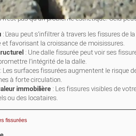
arer une dalle fissurée ?
 n’est pas qu’un problème esthétique. Cela peut 
u
: L’eau peut s’infiltrer à travers les fissures de la
 et favorisant la croissance de moisissures.
ructurel
: Une dalle fissurée peut voir ses fissure
omettre l’intégrité de la dalle.
: Les surfaces fissurées augmentent le risque 
nes à forte circulation.
valeur immobilière
: Les fissures visibles de votr
ls ou des locataires.
s fissurées
ue