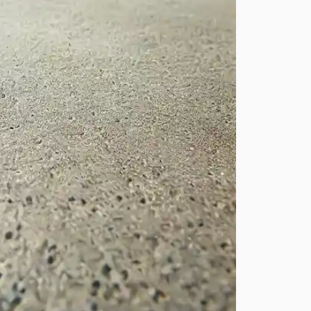
e des craquelures ou des
uat du béton.
tation et une contraction
compacté, il peut
eut provoquer des
perficielles ou traverser