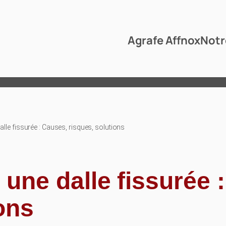
Agrafe Affnox
Notr
alle fissurée : Causes, risques, solutions
 une dalle fissurée 
ons