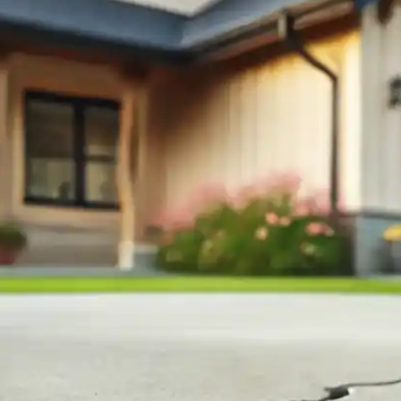
In
il
Share
nte un problème fréquent dans les bâtiments r
es, souvent perçues comme des défauts esthétiqu
es. Découvrez les causes des dalles fissurées, le
lutions disponibles afin de les réparer.
?