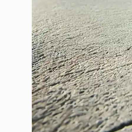
Une
dalle fissurée
désigne
ouvertures. Ces fissures p
Mauvaise mise e
Variations climat
du matériau.
Tassement du so
s’affaisser et entr
Charge excessiv
dommages.
Les fissures d’une dalle var
toute l’épaisseur de la dalle