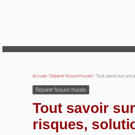
Aller
au
contenu
Accueil
/
Réparer fissure murale
/ Tout savoir sur une d
Réparer fissure murale
Tout savoir sur
risques, soluti