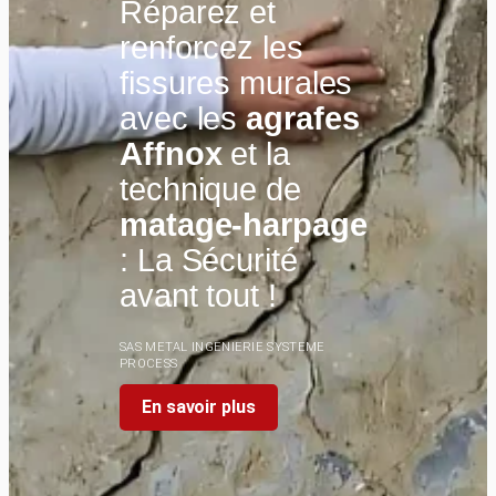
Réparez et
renforcez les
fissures murales
avec les
agrafes
Affnox
et la
technique de
matage-harpage
: La Sécurité
avant tout !
SAS METAL INGENIERIE SYSTEME
PROCESS
En savoir plus