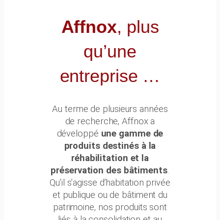
o
n
Affnox
, plus
e
qu’une
entreprise …
Au terme de plusieurs années
de recherche, Affnox a
développé
une gamme de
produits destinés à la
réhabilitation et la
préservation des bâtiments
.
Qu’il s’agisse d’habitation privée
et publique ou de bâtiment du
patrimoine, nos produits sont
liés à la consolidation et au