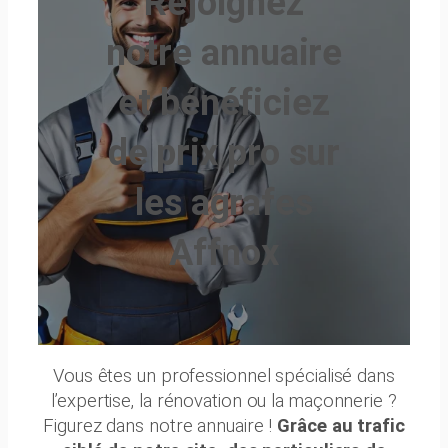
Rejoignez
notre annuaire
et bénéficiez
de prix pro sur
les agrafes
Affnox
Vous êtes un professionnel spécialisé dans
l’expertise, la rénovation ou la maçonnerie ?
Figurez dans notre annuaire !
Grâce au trafic