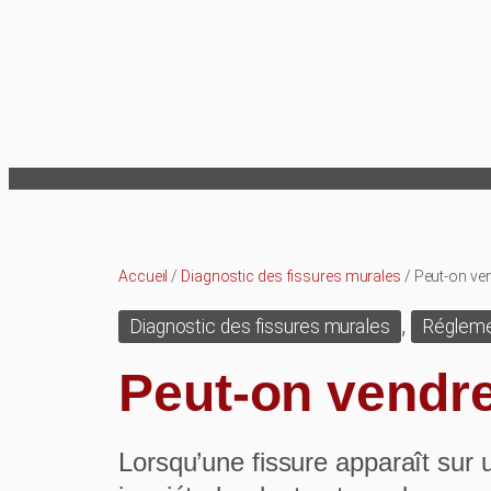
Aller
au
contenu
Accueil
/
Diagnostic des fissures murales
/ Peut-on ve
, 
Diagnostic des fissures murales
Régleme
Peut-on vendre
Lorsqu’une fissure apparaît sur 