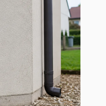
ière réaction est souvent la
 est bien plus fréquent
 moment de mettre leur
 un refus des acheteurs.
e est oui. Dans la majorité
urtout de l’origine des
mise en vente.
s fissures, quelles sont