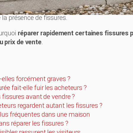
, comment rassurer lors des visites et surtout q
 la présence de fissures.
urquoi
réparer rapidement certaines fissures p
 prix de vente
.
t-elles forcément graves ?
ée fait-elle fuir les acheteurs ?
es fissures avant de vendre ?
teurs regardent autant les fissures ?
 plus fréquentes dans une maison
ns réparer les fissures ?
isibles rassurent les visiteurs