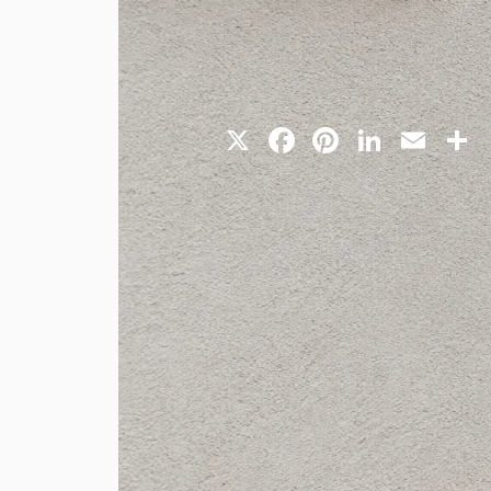
X
Facebook
Pinterest
Linked
Ema
Lorsqu’
une fissure appara
même : inquiétude, doute 
qu’on ne l’imagine. Beauc
bien immobilier en vente 
Alors, peut-on réellement 
des cas, une maison fissur
fissures, de leur gravité e
Dans ce guide, vous allez 