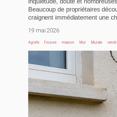
inquiétude, doute et nombreuses 
Beaucoup de propriétaires décou
craignent immédiatement une c
19 mai 2026
Agrafe
Fissure
Maison
Mur
Murale
Vendr