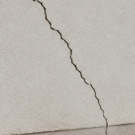
In
il
Share
ît sur un mur, une façade ou une dalle
, la prem
et nombreuses questions. Pourtant, ce problème
oup de propriétaires découvrent des fissures au
et craignent immédiatement une chute du prix ou
vendre une maison avec des fissures ? La répons
ée peut parfaitement être vendue. Tout dépend s
t de la manière dont elles sont traitées avant la 
comprendre comment les acheteurs perçoivent le