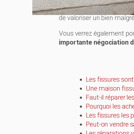
les obligations du vendeur
de valoriser un bien malgré
Vous verrez également po
importante négociation du
Les fissures son
Une maison fissur
Faut-il réparer l
Pourquoi les ache
Les fissures les
Peut-on vendre sa
Les réparations v