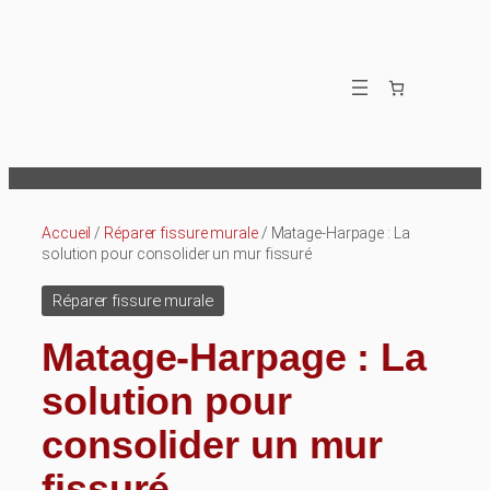
Aller
au
contenu
Accueil
/
Réparer fissure murale
/ Matage-Harpage : La
solution pour consolider un mur fissuré
Réparer fissure murale
Matage-Harpage : La
solution pour
consolider un mur
fissuré