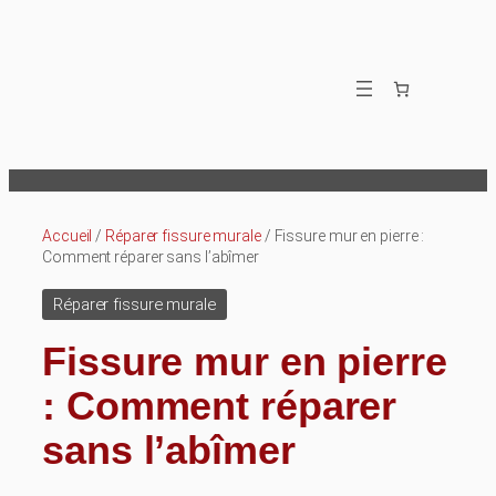
Aller
au
contenu
Accueil
/
Réparer fissure murale
/ Fissure mur en pierre :
Comment réparer sans l’abîmer
Réparer fissure murale
Fissure mur en pierre
: Comment réparer
sans l’abîmer