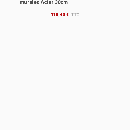
murales Acier 30cm
110,40
€