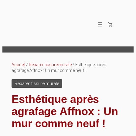
Aller
au
contenu
Accueil
/
Réparer fissure murale
/ Esthétique après
agrafage Affnox : Un mur comme neuf !
Réparer fissure murale
Esthétique après
agrafage Affnox : Un
mur comme neuf !