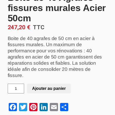
fissures murales Acier
50cm
247,20
€
Boite de 40 agrafes de 50 cm en acier à
fissures murales. Un maximum de
performance pour vos rénovations : 40
agrafes en acier de 50 cm garantissent des
réparations solides et fiables. La solution
idéale afin de consolider 20 mètres de
fissure.
q
Ajouter au panier
u
a
F
T
Pi
Li
E
S
n
t