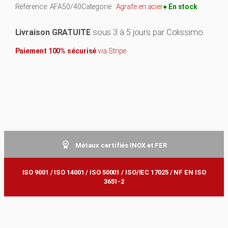
a
wi
nt
nk
m
h
i
Référence:
AFA50/40
Categorie :
Agrafe en acier
● En stock
ce
tt
er
e
ai
ar
t
b
er
e
dI
l
e
é
Livraison
GRATUITE
sous 3 à 5 jours par Colissimo.
d
o
st
n
Paiement 100% sécurisé
via
Stripe
e
ok
B
o
î
t
e
d
e
Métaux certifiés INOX et FER
4
0
ISO 9001 / ISO 14001 / ISO 50001 / ISO/IEC 17025 / NF EN ISO
3651-2
A
g
r
a