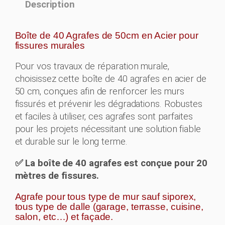
Description
f
e
s
Boîte de 40 Agrafes de 50cm en Acier pour
f
fissures murales
i
Pour vos travaux de réparation murale,
s
choisissez cette boîte de 40 agrafes en acier de
s
50 cm, conçues afin de renforcer les murs
u
fissurés et prévenir les dégradations. Robustes
r
et faciles à utiliser, ces agrafes sont parfaites
e
pour les projets nécessitant une solution fiable
s
et durable sur le long terme.
m
u
✅ La boîte de 40 agrafes est conçue pour 20
r
mètres de fissures.
a
l
Agrafe pour tous type de mur sauf siporex,
tous type de dalle (garage, terrasse, cuisine,
e
salon, etc…) et façade.
s