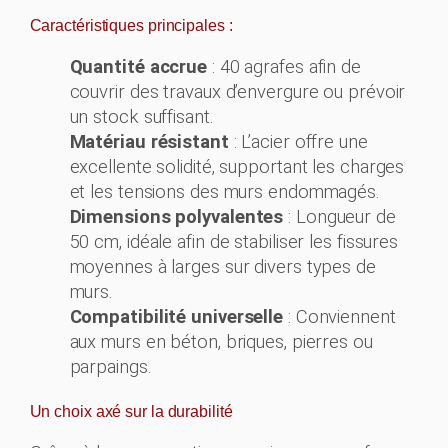
A
Caractéristiques principales :
c
Quantité accrue
: 40 agrafes afin de
i
couvrir des travaux d’envergure ou prévoir
e
un stock suffisant.
r
Matériau résistant
: L’acier offre une
5
excellente solidité, supportant les charges
0
et les tensions des murs endommagés.
c
Dimensions polyvalentes
: Longueur de
m
50 cm, idéale afin de stabiliser les fissures
moyennes à larges sur divers types de
murs.
Compatibilité universelle
: Conviennent
aux murs en béton, briques, pierres ou
parpaings.
Un choix axé sur la durabilité