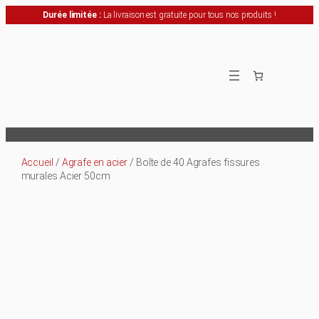
Durée limitée :
La livraison est gratuite pour tous nos produits !
Aller
au
contenu
Accueil
/
Agrafe en acier
/ Boîte de 40 Agrafes fissures
murales Acier 50cm