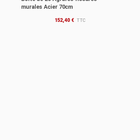
murales Acier 70cm
152,40
€